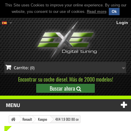
This Site uses Cookies to improve your online experience. By using our
website, you consent to our use of cookies.
Read more
.
Ok
Login
Carrito:
(0)
Encontrar su coche diesel. Más de 2000 modelos!
Buscar ahora
MENU
Renault
Kangoo
4X4 1.9 DCI 80 cv