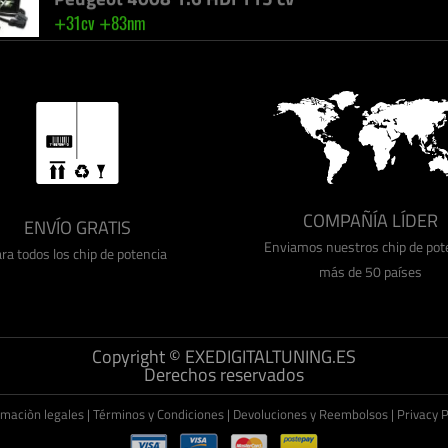
+
+
31cv
83nm
Hyundai Accent 1.6 CRDI 128 cv
+
+
33cv
40%
Toyota Verso 1.6 D4D 112 cv
+
+
30cv
40%
COMPAÑÍA LÍDER
ENVÍO GRATIS
Enviamos nuestros chip de pot
ra todos los chip de potencia
más de 50 países
Alfa Romeo Spider 2.4 JTDM 200 cv
+
+
41cv
100nm
Copyright © EXEDIGITALTUNING.ES
Derechos reservados
rmaciòn legales
|
Términos y Condiciones
|
Devoluciones y Reembolsos
|
Privacy P