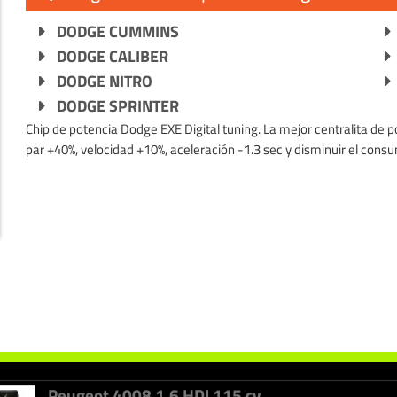
DODGE CUMMINS
DODGE CALIBER
DODGE NITRO
DODGE SPRINTER
Chip de potencia Dodge EXE Digital tuning. La mejor centralita de 
par +40%, velocidad +10%, aceleración -1.3 sec y disminuir el con
Toyota Verso 1.6 D4D 112 cv
+
+
30cv
40%
Alfa Romeo Spider 2.4 JTDM 200 cv
+
+
41cv
100nm
Peugeot 4008 1.6 HDI 115 cv