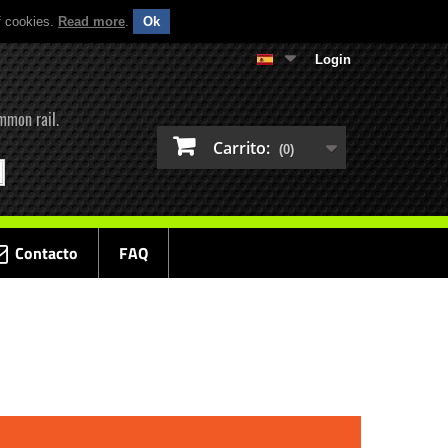
f cookies.
Read more
.
Ok
Login
mmon rail.
Carrito:
(0)
Contacto
FAQ