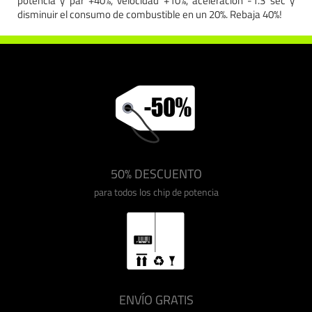
potencia y par +40%, velocidad +10%, aceleración -1.3 sec y
disminuir el consumo de combustible en un 20%. Rebaja 40%!
50% DESCUENTO
para todos los chip de potencia
ENVÍO GRATIS