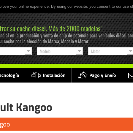
prove your online experience. By using our website, you consent to our use o
trar su coche diesel. Más de 2000 modelos!
ndial en la producción y venta de chip de potencia para vehículos diésel co
su coche por la elección de Marca, Modelo y Motor:
Modelo
Motor
ecnología
Instalación
Pago y Envío
ault Kangoo
ngoo