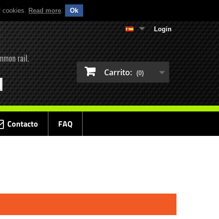
f cookies.
Read more
.
Ok
Login
mmon rail.
Carrito:
(0)
Contacto
FAQ