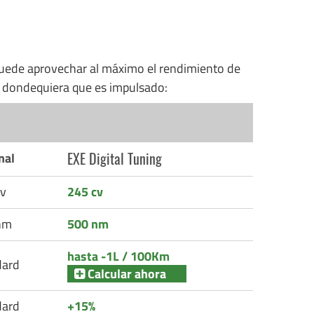
uede aprovechar al máximo el rendimiento de
n dondequiera que es impulsado:
EXE Digital Tuning
nal
v
245 cv
nm
500 nm
hasta -1L / 100Km
dard
Calcular ahora
dard
+15%