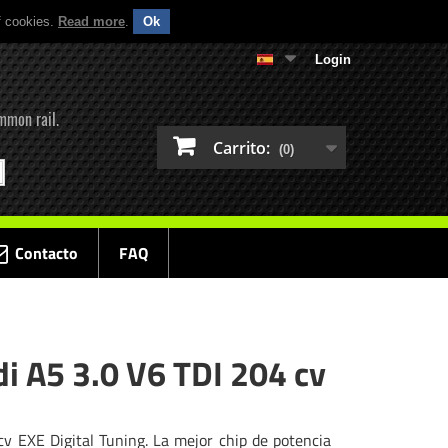
f cookies.
Read more
.
Ok
Login
mmon rail.
Carrito:
(0)
Contacto
FAQ
i A5 3.0 V6 TDI 204 cv
v EXE Digital Tuning. La mejor chip de potencia