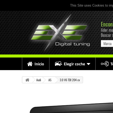
This Site uses Cookies to im
Encon
líder mu
Buscar 
Marca
Inicio
Elegir coche
T
Audi
A5
3.0 V6 TDI 204 cv