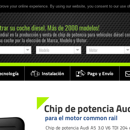
prove your online experience. By using our website, you consent to our use o
trar su coche diesel. Más de 2000 modelos!
ndial en la producción y venta de chip de potencia para vehículos diésel co
su coche por la elección de Marca, Modelo y Motor:
Modelo
Motor
ecnología
Instalación
Pago y Envío
Chip de potencia Aud
para el motor common rail
Chip de potencia Audi A5 3.0 V6 TDI 204 c