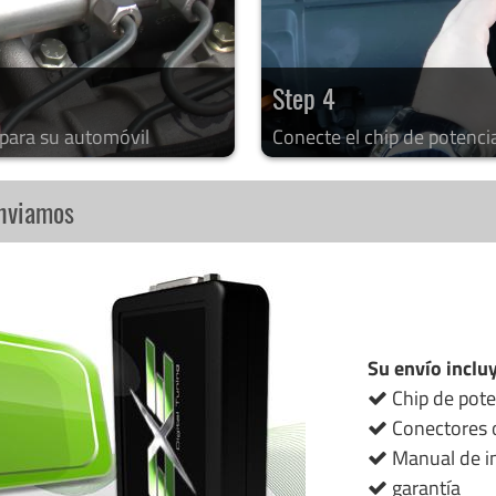
Step 4
 para su automóvil
Conecte el chip de potenci
enviamos
Su envío inclu
Chip de pote
Conectores o
Manual de in
garantía