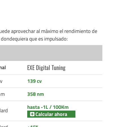
uede aprovechar al máximo el rendimiento de
n dondequiera que es impulsado:
EXE Digital Tuning
nal
v
139 cv
nm
358 nm
hasta -1L / 100Km
dard
Calcular ahora