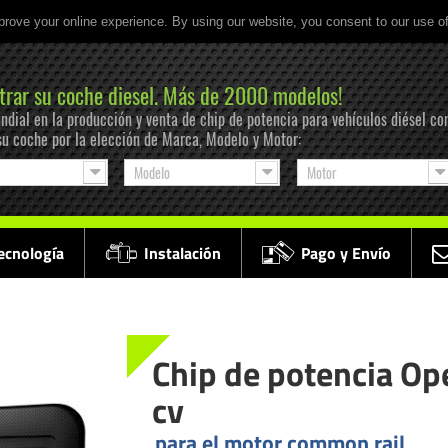
prove your online experience. By using our website, you consent to our use o
trar su coche diesel. Más de 2000 modelos!
ndial en la producción y venta de chip de potencia para vehículos diésel co
su coche por la elección de Marca, Modelo y Motor:
Modelo
Motor
ecnología
Instalación
Pago y Envío
Chip de potencia Ope
cv
para el motor common rail