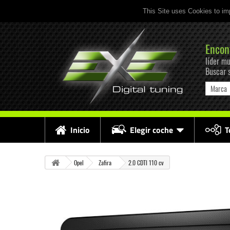
This Site uses Cookies to im
Encon
líder mu
Buscar 
Marca
Inicio
Elegir coche
T
Opel
Zafira
2.0 CDTI 110 cv