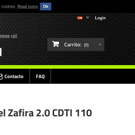
f cookies.
Read more
.
Ok
Login
mmon rail.
Carrito:
(0)
Contacto
FAQ
l Zafira 2.0 CDTI 110