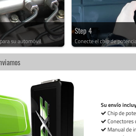
Step 4
 para su automóvil
Conecte el chip de potenci
enviamos
Su envío inclu
Chip de pote
Conectores o
Manual de in