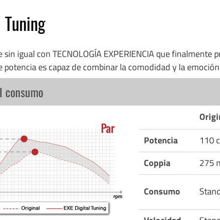
l Tuning
re sin igual con TECNOLOGÍA EXPERIENCIA que finalmente p
e potencia es capaz de combinar la comodidad y la emoció
el consumo
Origi
Potencia
110 c
Coppia
275 
Consumo
Stan