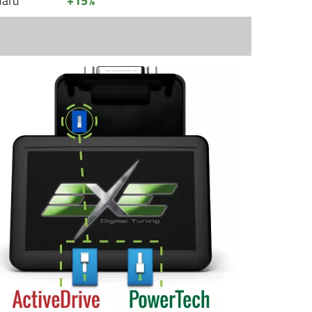
dard
+15%