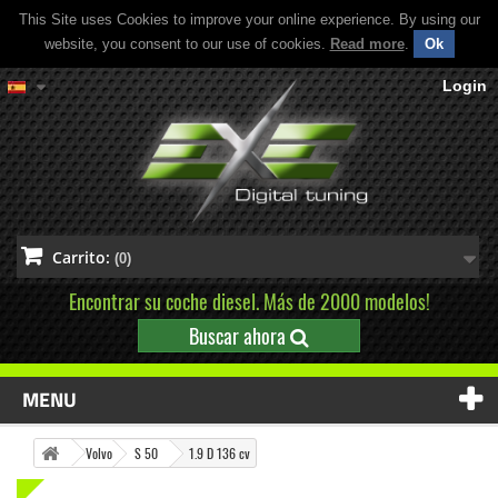
This Site uses Cookies to improve your online experience. By using our
website, you consent to our use of cookies.
Read more
.
Ok
Login
Carrito:
(0)
Encontrar su coche diesel. Más de 2000 modelos!
Buscar ahora
MENU
Volvo
S 50
1.9 D 136 cv