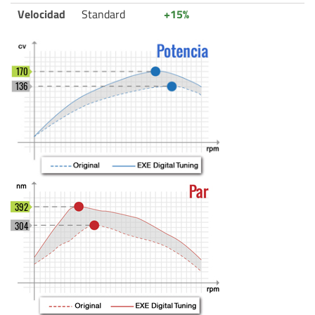
Velocidad
Standard
+15%
170
136
392
304