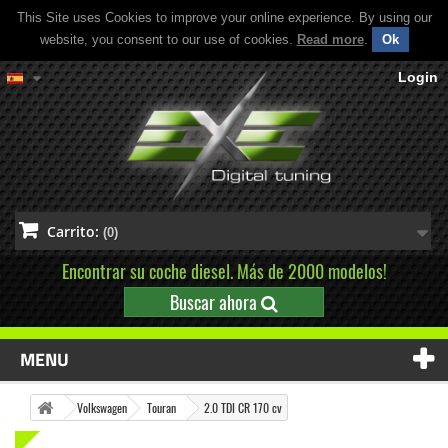
This Site uses Cookies to improve your online experience. By using our
website, you consent to our use of cookies.
Read more
.
Ok
Login
Carrito:
(0)
Encontrar su coche diesel. Más de 2000 modelos!
Buscar ahora
MENU
Volkswagen
Touran
2.0 TDI CR 170 cv