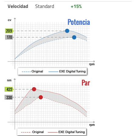
Velocidad
Standard
+15%
209
170
422
330