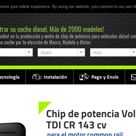
prove your online experience. By using our website, you consent to our use o
trar su coche diesel. Más de 2000 modelos!
ndial en la producción y venta de chip de potencia para vehículos diésel co
su coche por la elección de Marca, Modelo y Motor:
Modelo
Motor
ecnología
Instalación
Pago y Envío
Chip de potencia Vo
TDI CR 143 cv
para el motor common rail