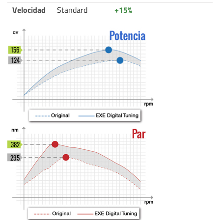
Velocidad
Standard
+15%
156
124
382
295