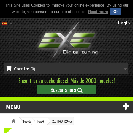
This Site uses Cookies to improve your online experience. By using our
website, you consent to our use of cookies.
Read more
.
Ok
Login
Carrito:
(0)
Encontrar su coche diesel. Más de 2000 modelos!
Buscar ahora
MENU
Toyota
Rav4
2.0 D4D 124 cv