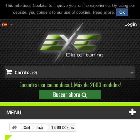
This Site uses Cookies to improve your online experience. By using our
website, you consent to our use of cookies.
Read more
.
Ok
Login
Carrito:
(0)
Encontrar su coche diesel. Más de 2000 modelos!
Buscar ahora
MENU
Seat
Ibiza
1.6 TDI CR 90 cv