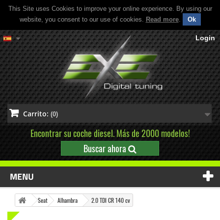
This Site uses Cookies to improve your online experience. By using our
website, you consent to our use of cookies.
Read more
.
Ok
Login
Carrito:
(0)
Encontrar su coche diesel. Más de 2000 modelos!
Buscar ahora
MENU
Seat
Alhambra
2.0 TDI CR 140 cv