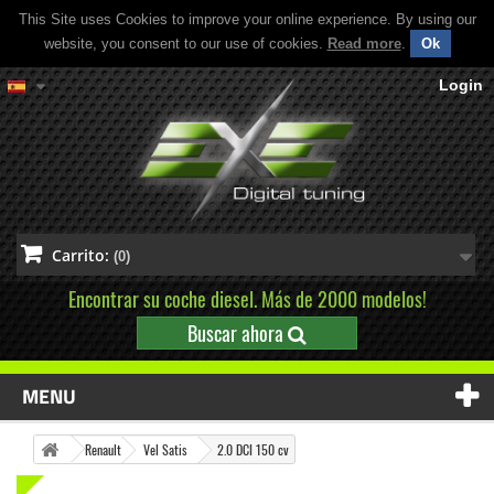
This Site uses Cookies to improve your online experience. By using our
website, you consent to our use of cookies.
Read more
.
Ok
Login
Carrito:
(0)
Encontrar su coche diesel. Más de 2000 modelos!
Buscar ahora
MENU
Renault
Vel Satis
2.0 DCI 150 cv