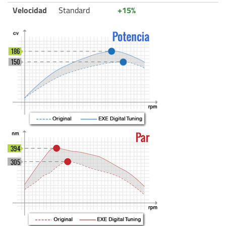
Velocidad
Standard
+15%
186
150
394
305