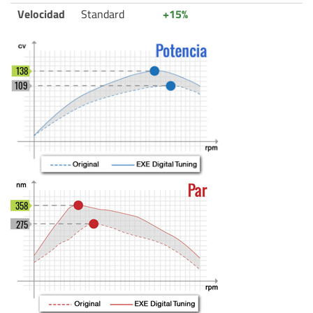
Velocidad
Standard
+15%
138
109
358
275