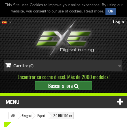
This Site uses Cookies to improve your online experience. By using our
website, you consent to our use of cookies.
Read more
.
Ok
Login
Carrito:
(0)
Encontrar su coche diesel. Más de 2000 modelos!
Buscar ahora
MENU
Peugeot
Expert
2.0 HDI 109 cv