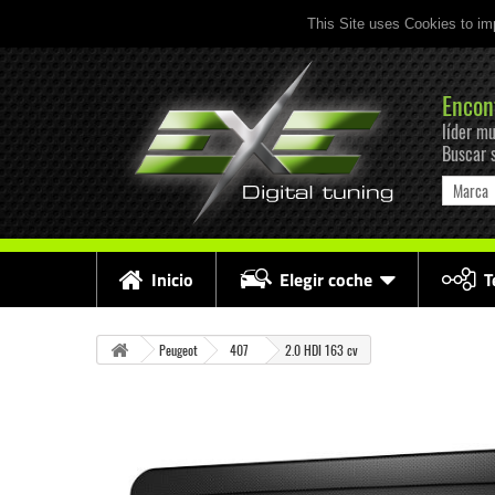
This Site uses Cookies to im
Encon
líder mu
Buscar 
Marca
Inicio
Elegir coche
T
Peugeot
407
2.0 HDI 163 cv