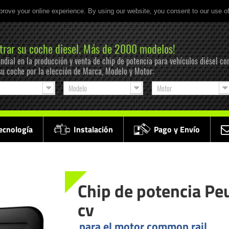
prove your online experience. By using our website, you consent to our use o
trar su coche diesel. Más de 2000 modelos!
ndial en la producción y venta de chip de potencia para vehículos diésel co
su coche por la elección de Marca, Modelo y Motor:
Modelo
Motor
ecnología
Instalación
Pago y Envío
Chip de potencia Pe
cv
para el motor common rail