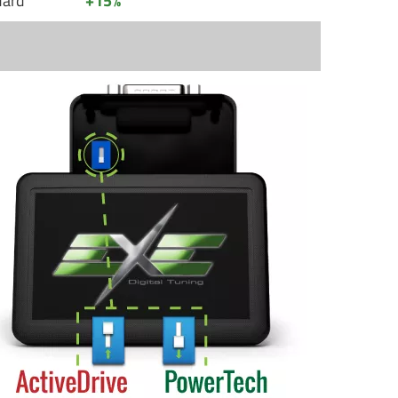
dard
+15%