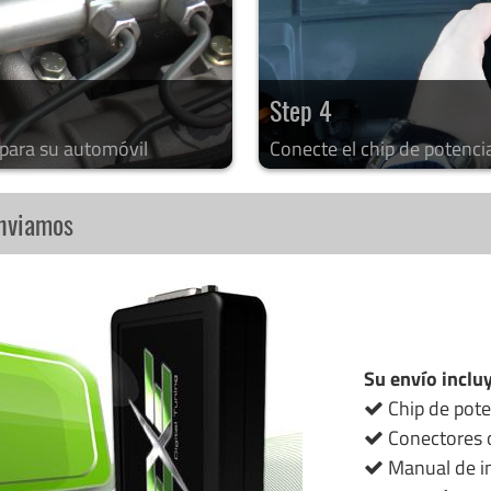
Step 4
 para su automóvil
Conecte el chip de potenci
enviamos
Su envío inclu
Chip de pote
Conectores o
Manual de in