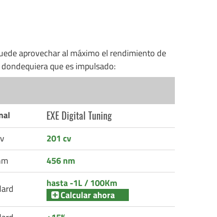
uede aprovechar al máximo el rendimiento de
n dondequiera que es impulsado:
EXE Digital Tuning
nal
v
201 cv
nm
456 nm
hasta -1L / 100Km
dard
Calcular ahora