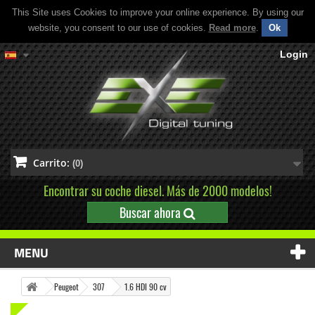
This Site uses Cookies to improve your online experience. By using our
website, you consent to our use of cookies.
Read more
.
Ok
Login
Carrito:
(0)
Encontrar su coche diesel. Más de 2000 modelos!
Buscar ahora
MENU
Peugeot
307
1.6 HDI 90 cv