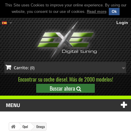
This Site uses Cookies to improve your online experience. By using our
website, you consent to our use of cookies.
Read more
.
Ok
Login
Carrito:
(0)
Encontrar su coche diesel. Más de 2000 modelos!
Buscar ahora
MENU
Opel
Omega