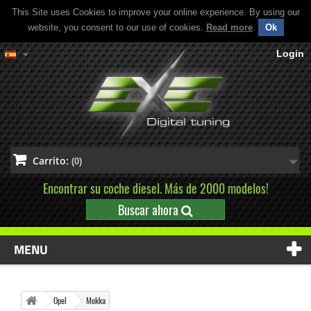
This Site uses Cookies to improve your online experience. By using our
website, you consent to our use of cookies.
Read more
.
Ok
Login
Carrito:
(0)
Encontrar su coche diesel. Más de 2000 modelos!
Buscar ahora
MENU
Opel
Mokka