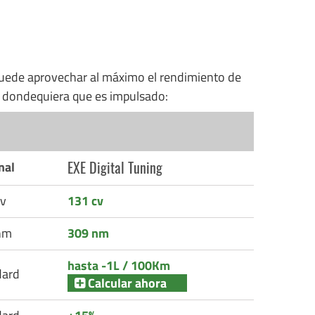
uede aprovechar al máximo el rendimiento de
n dondequiera que es impulsado:
EXE Digital Tuning
nal
v
131 cv
nm
309 nm
hasta -1L / 100Km
dard
Calcular ahora