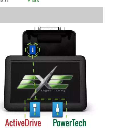
dard
+15%