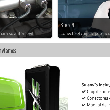
Step 4
 para su automóvil
Conecte el chip de potenci
enviamos
Su envío inclu
Chip de pote
Conectores o
Manual de in