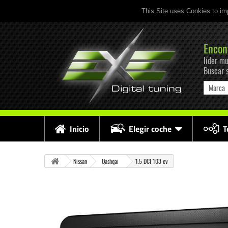
This Site uses Cookies to im
Encon
líder mu
Buscar 
Marca
Inicio
Elegir coche
T
Nissan
Qashqai
1.5 DCI 103 cv