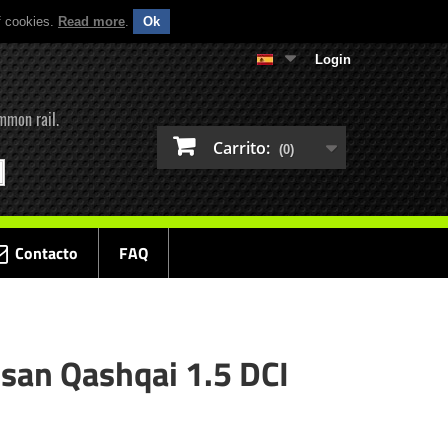
f cookies.
Read more
.
Ok
Login
mmon rail.
Carrito:
(0)
Contacto
FAQ
ssan Qashqai 1.5 DCI