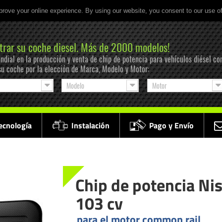
prove your online experience. By using our website, you consent to our use o
trar su coche diesel. Más de 2000 modelos!
ndial en la producción y venta de chip de potencia para vehículos diésel co
su coche por la elección de Marca, Modelo y Motor:
Modelo
Motor
ecnología
Instalación
Pago y Envío
Chip de potencia Ni
103 cv
para el motor common rail