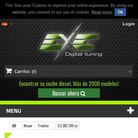
This Site uses Cookies to improve your online experience. By using our
website, you consent to our use of cookies.
Read more
.
Ok
Login
Carrito:
(0)
Encontrar su coche diesel. Más de 2000 modelos!
Buscar ahora
MENU
Nissan
Frontier
2.5 DCI 190 cv