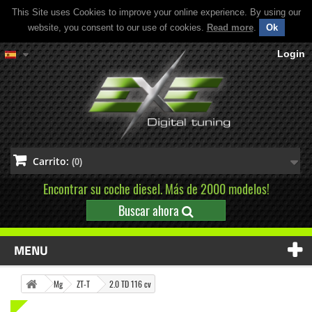
This Site uses Cookies to improve your online experience. By using our
website, you consent to our use of cookies.
Read more
.
Ok
Login
Carrito:
(0)
Encontrar su coche diesel. Más de 2000 modelos!
Buscar ahora
MENU
Mg
ZT-T
2.0 TD 116 cv