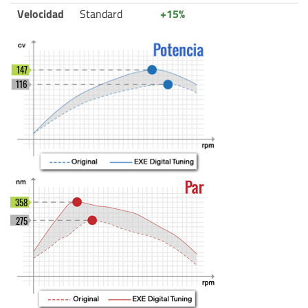
Velocidad
Standard
+15%
147
116
358
275