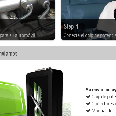
Step 4
 para su automóvil
Conecte el chip de potenci
enviamos
Su envío inclu
Chip de pote
Conectores o
Manual de in