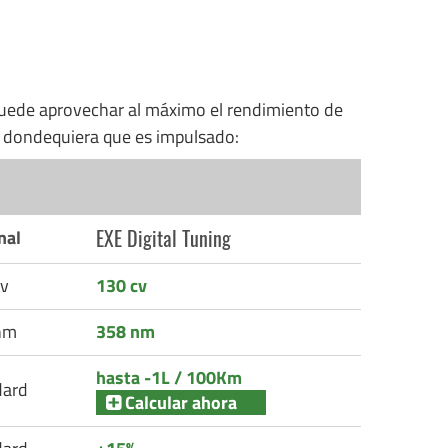
uede aprovechar al máximo el rendimiento de
n dondequiera que es impulsado:
EXE Digital Tuning
nal
v
130 cv
nm
358 nm
hasta -1L / 100Km
dard
Calcular ahora