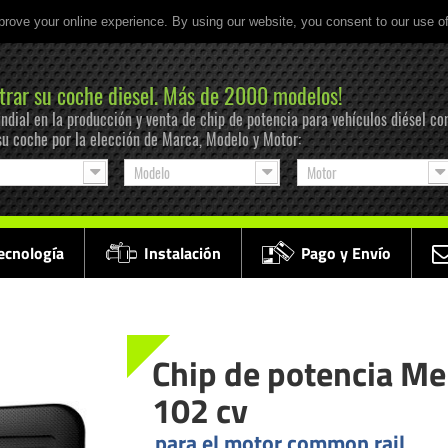
prove your online experience. By using our website, you consent to our use o
trar su coche diesel. Más de 2000 modelos!
ndial en la producción y venta de chip de potencia para vehículos diésel co
su coche por la elección de Marca, Modelo y Motor:
Modelo
Motor
ecnología
Instalación
Pago y Envío
Chip de potencia Me
102 cv
para el motor common rail