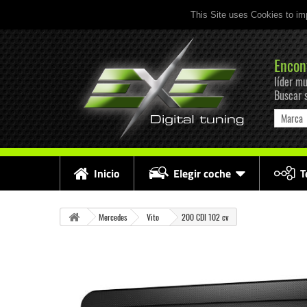
This Site uses Cookies to im
Encon
líder mu
Buscar 
Marca
Inicio
Elegir coche
T
Mercedes
Vito
200 CDI 102 cv