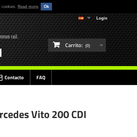
f cookies.
Read more
.
Ok
Login
mmon rail.
Carrito:
(0)
Contacto
FAQ
rcedes Vito 200 CDI