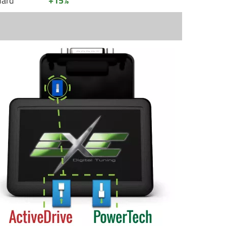
dard
+15%