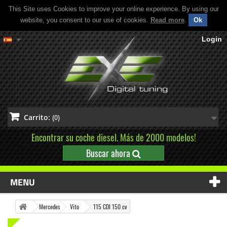
This Site uses Cookies to improve your online experience. By using our
website, you consent to our use of cookies.
Read more
.
Ok
Login
Carrito:
(0)
Encontrar su coche diesel. Más de 2000 modelos!
Buscar ahora
MENU
Mercedes
Vito
115 CDI 150 cv