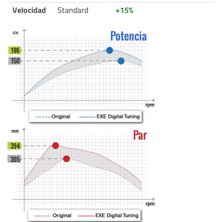
Velocidad
Standard
+15%
186
150
394
305