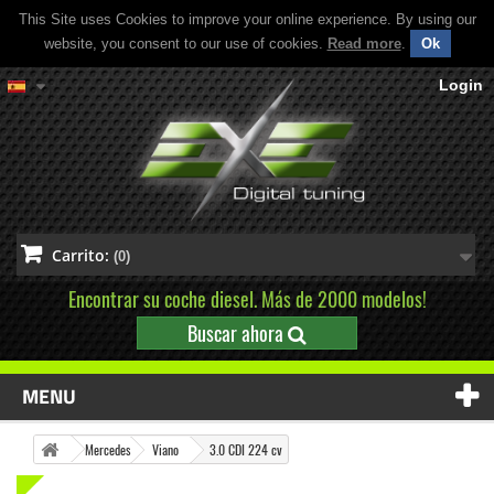
This Site uses Cookies to improve your online experience. By using our
website, you consent to our use of cookies.
Read more
.
Ok
Login
Carrito:
(0)
Encontrar su coche diesel. Más de 2000 modelos!
Buscar ahora
MENU
Mercedes
Viano
3.0 CDI 224 cv