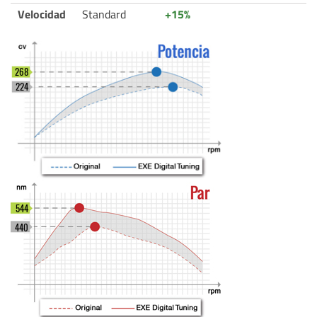
Velocidad
Standard
+15%
268
224
544
440