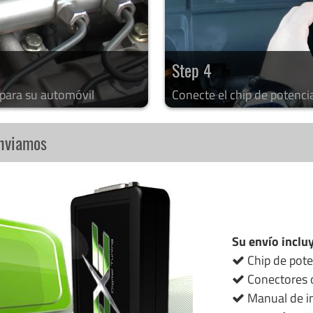
Step 4
 para su automóvil
Conecte el chip de potenci
enviamos
Su envío inclu
Chip de pote
Conectores o
Manual de in