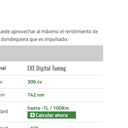
uede aprovechar al máximo el rendimiento de
n dondequiera que es impulsado:
EXE Digital Tuning
nal
v
306 cv
nm
742 nm
hasta -1L / 100Km
dard
Calcular ahora