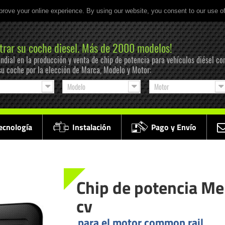
prove your online experience. By using our website, you consent to our use o
trar su coche diesel. Más de 2000 modelos!
ndial en la producción y venta de chip de potencia para vehículos diésel co
su coche por la elección de Marca, Modelo y Motor:
Modelo
Motor
ecnología
Instalación
Pago y Envío
Chip de potencia Me
cv
para el motor common rail