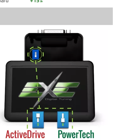
dard
+15%