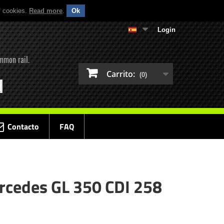
f cookies.
Read more
.
Ok
Login
mmon rail.
Carrito:
(0)
Contacto
FAQ
rcedes GL 350 CDI 258