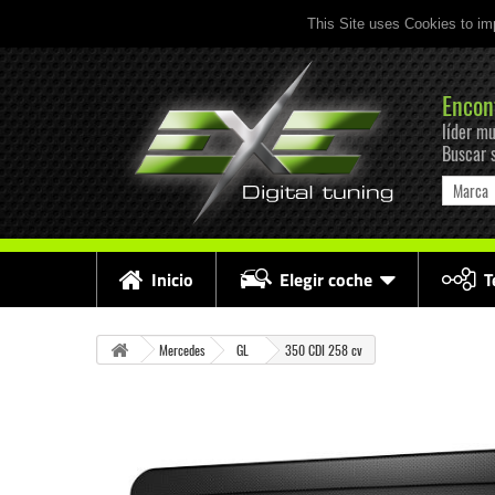
This Site uses Cookies to im
Encon
líder mu
Buscar 
Marca
Inicio
Elegir coche
T
Mercedes
GL
350 CDI 258 cv