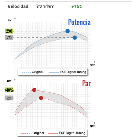
Velocidad
Standard
+15%
290
243
+40%
Std.