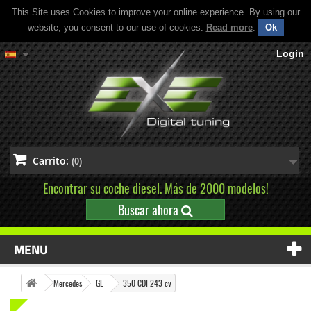
This Site uses Cookies to improve your online experience. By using our
website, you consent to our use of cookies.
Read more
.
Ok
Login
Carrito:
(0)
Encontrar su coche diesel. Más de 2000 modelos!
Buscar ahora
MENU
Mercedes
GL
350 CDI 243 cv