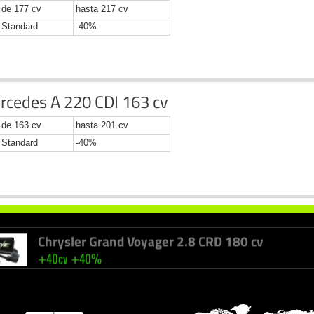
de 177 cv
hasta 217 cv
Standard
-40%
rcedes A 220 CDI 163 cv
Renault Master 2.3 DCI Twin Turbo 170 cv
+
+
39cv
40%
de 163 cv
hasta 201 cv
Standard
-40%
Volvo S 80 2.4 D 185 cv
+
+
41cv
40%
Chrysler Grand Voyager 2.8 CRD 180 cv
+
+
40cv
40%
Bmw 3 330D 193 cv