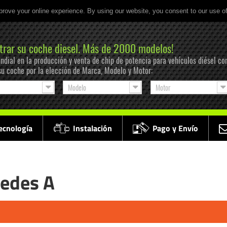
prove your online experience. By using our website, you consent to our use o
trar su coche diesel. Más de 2000 modelos!
ndial en la producción y venta de chip de potencia para vehículos diésel co
su coche por la elección de Marca, Modelo y Motor:
Modelo
Motor
ecnología
Instalación
Pago y Envío
cedes A