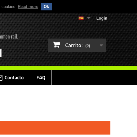
f cookies.
Read more
.
Ok
Login
mmon rail.
Carrito:
(0)
Contacto
FAQ