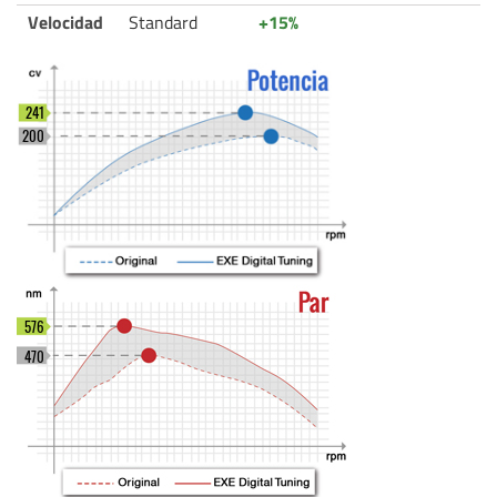
Velocidad
Standard
+15%
241
200
576
470