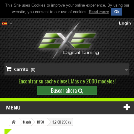
This Site uses Cookies to improve your online experience. By using our
website, you consent to our use of cookies.
Read more
.
Ok
Login
Carrito:
(0)
Encontrar su coche diesel. Más de 2000 modelos!
Buscar ahora
MENU
Mazda
BT50
3.2 CD 200 cv