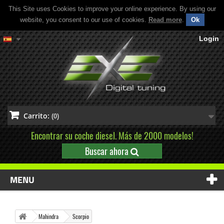
This Site uses Cookies to improve your online experience. By using our
website, you consent to our use of cookies.
Read more
.
Ok
Login
Carrito:
(0)
Encontrar su coche diesel. Más de 2000 modelos!
Buscar ahora
MENU
Mahindra
Scorpio