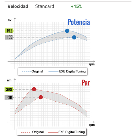
Velocidad
Standard
+15%
192
155
399
310