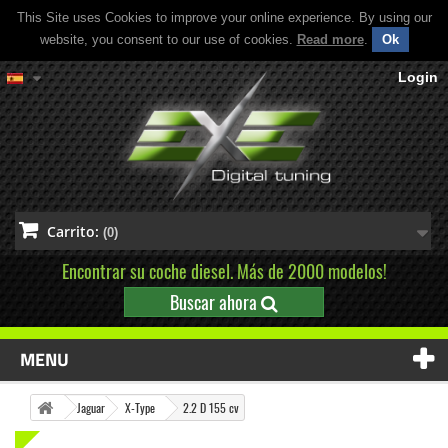
This Site uses Cookies to improve your online experience. By using our
website, you consent to our use of cookies.
Read more
.
Ok
Login
Carrito:
(0)
Encontrar su coche diesel. Más de 2000 modelos!
Buscar ahora
MENU
Jaguar
X-Type
2.2 D 155 cv