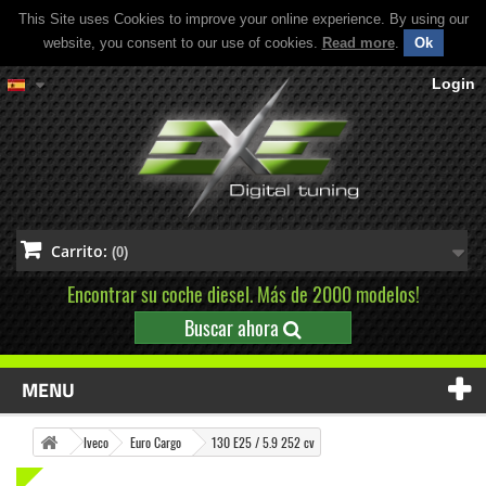
This Site uses Cookies to improve your online experience. By using our
website, you consent to our use of cookies.
Read more
.
Ok
Login
Carrito:
(0)
Encontrar su coche diesel. Más de 2000 modelos!
Buscar ahora
MENU
Iveco
Euro Cargo
130 E25 / 5.9 252 cv