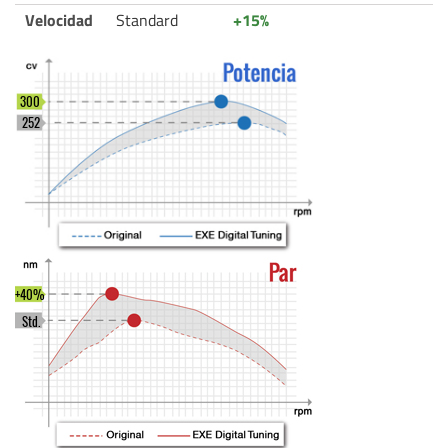
Velocidad
Standard
+15%
300
252
+40%
Std.