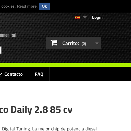
f cookies.
Read more
.
Ok
Login
mmon rail.
Carrito:
(0)
Contacto
FAQ
co Daily 2.8 85 cv
 Digital Tuning. La mejor chip de potencia diesel