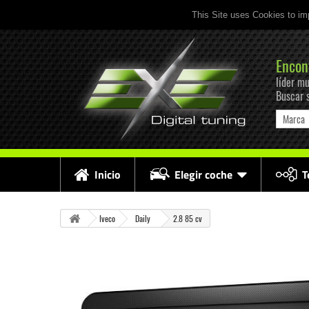
This Site uses Cookies to im
Encon
líder mu
Buscar 
Marca
Inicio
Elegir coche
T
Iveco
Daily
2.8 85 cv