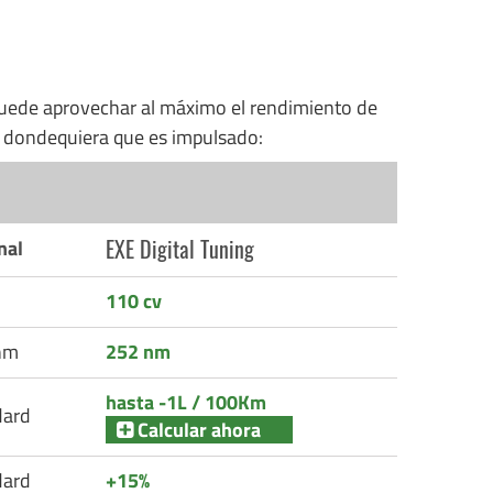
uede aprovechar al máximo el rendimiento de
n dondequiera que es impulsado:
EXE Digital Tuning
nal
110 cv
nm
252 nm
hasta -1L / 100Km
dard
Calcular ahora
dard
+15%