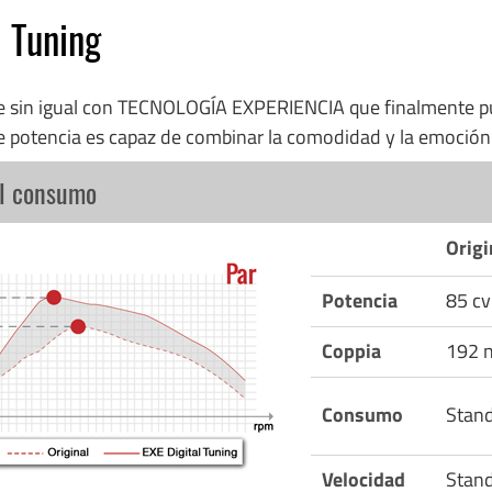
l Tuning
re sin igual con TECNOLOGÍA EXPERIENCIA que finalmente p
e potencia es capaz de combinar la comodidad y la emoció
el consumo
Origi
Potencia
85 cv
Coppia
192 
Consumo
Stan
Velocidad
Stan