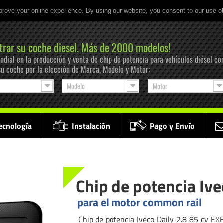
prove your online experience. By using our website, you consent to our use o
trar su coche diesel. Más de 2000 modelos!
ndial en la producción y venta de chip de potencia para vehículos diésel co
su coche por la elección de Marca, Modelo y Motor:
Modelo
Motor
ecnología
Instalación
Pago y Envío
Chip de potencia Ive
para el motor common rail
Chip de potencia Iveco Daily 2.8 85 cv EXE