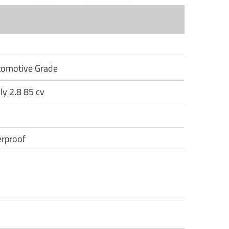
utomotive Grade
ly 2.8 85 cv
rproof