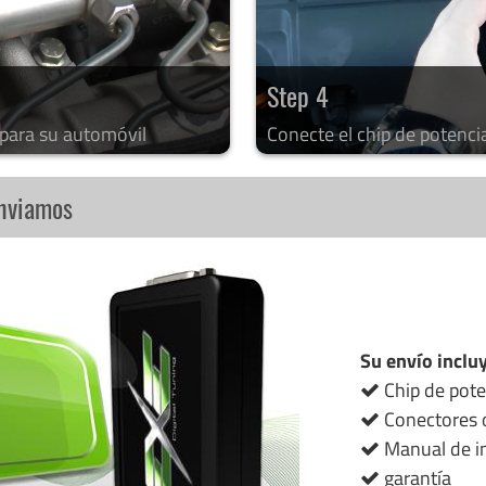
Step 4
 para su automóvil
Conecte el chip de potenci
enviamos
Su envío inclu
Chip de pote
Conectores o
Manual de in
garantía