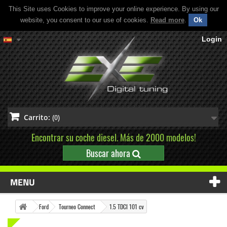
This Site uses Cookies to improve your online experience. By using our
website, you consent to our use of cookies.
Read more
.
Ok
Login
Carrito:
(0)
Encontrar su coche diesel. Más de 2000 modelos!
Buscar ahora
MENU
Ford
Tourneo Connect
1.5 TDCI 101 cv