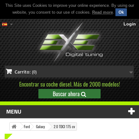
This Site uses Cookies to improve your online experience. By using our
website, you consent to our use of cookies.
Read more
.
Ok
Login
Carrito:
(0)
Encontrar su coche diesel. Más de 2000 modelos!
Buscar ahora
MENU
Ford
Galaxy
2.0 TDCI 175 cv