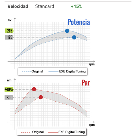
Velocidad
Standard
+15%
215
175
+40%
Std.