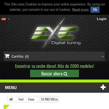
This Site uses Cookies to improve your online experience. By using our
website, you consent to our use of cookies.
Read more
.
Ok
Login
Carrito:
(0)
Encontrar su coche diesel. Más de 2000 modelos!
Buscar ahora
MENU
Ford
Focus
1.6 TDCI 100 cv