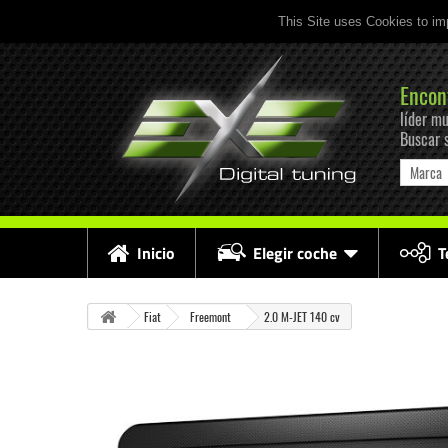
This Site uses Cookies to im
Encon
líder mu
Buscar 
Marca
Inicio
Elegir coche
T
Fiat
Freemont
2.0 M-JET 140 cv