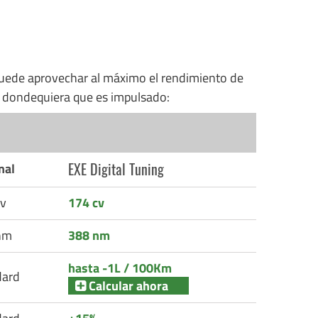
uede aprovechar al máximo el rendimiento de
n dondequiera que es impulsado:
EXE Digital Tuning
nal
v
174 cv
nm
388 nm
hasta -1L / 100Km
dard
Calcular ahora