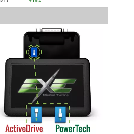
dard
+15%