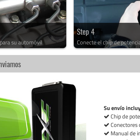
Step 4
 para su automóvil
Conecte el chip de potenci
enviamos
Su envío inclu
Chip de pote
Conectores o
Manual de in