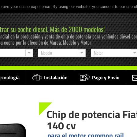
prove your online experience. By using our website, you consent to our use o
trar su coche diesel. Más de 2000 modelos!
ndial en la producción y venta de chip de potencia para vehículos diésel co
su coche por la elección de Marca, Modelo y Motor:
Modelo
Motor
ecnología
Instalación
Pago y Envío
Chip de potencia Fi
140 cv
para el motor common rail