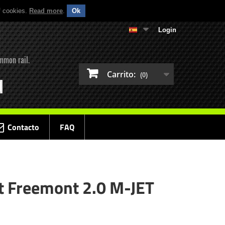
f cookies.
Read more
.
Ok
Login
mmon rail.
Carrito:
(0)
Contacto
FAQ
at Freemont 2.0 M-JET