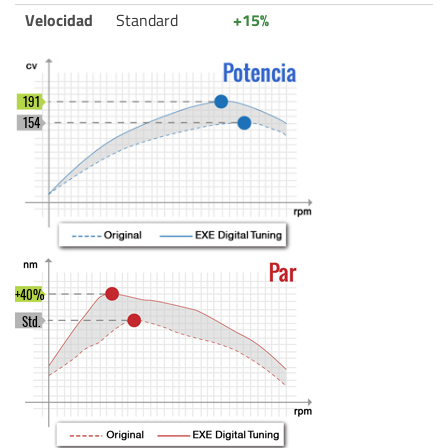
Velocidad
Standard
+15%
191
154
+40%
Std.