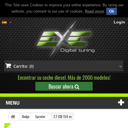
This Site uses Cookies to improve your online experience. By using our
website, you consent to our use of cookies.
Read more
.
Ok
Login
Carrito:
(0)
Encontrar su coche diesel. Más de 2000 modelos!
Buscar ahora
MENU
Dodge
Sprinter
2.7 CDI 154 cv