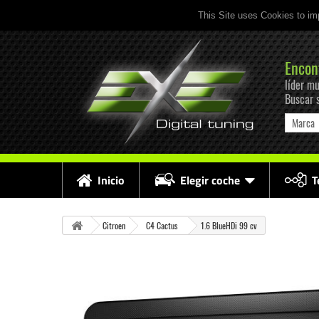
This Site uses Cookies to im
Encon
líder mu
Buscar 
Marca
Inicio
Elegir coche
T
Citroen
C4 Cactus
1.6 BlueHDi 99 cv