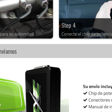
Step 4
 para su automóvil
Conecte el chip de potenci
enviamos
Su envío inclu
Chip de pote
Conectores o
Manual de in