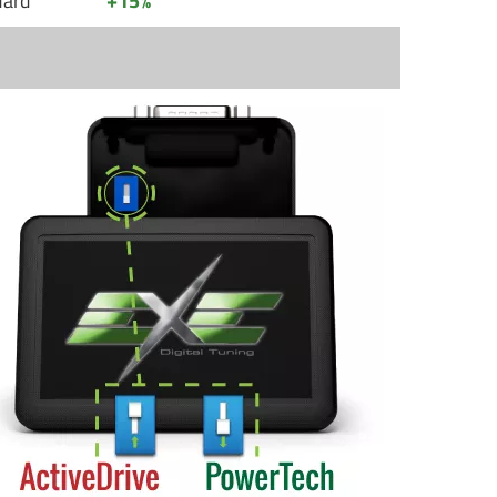
dard
+15%