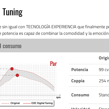
l Tuning
re sin igual con TECNOLOGÍA EXPERIENCIA que finalmente p
e potencia es capaz de combinar la comodidad y la emoció
el consumo
Origi
Potencia
99 cv
Coppia
254 
Consumo
Stan