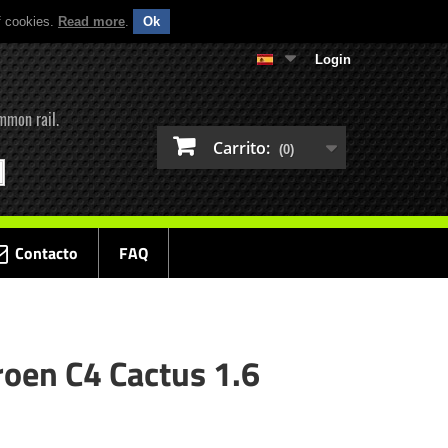
f cookies.
Read more
.
Ok
Login
mmon rail.
Carrito:
(0)
Contacto
FAQ
roen C4 Cactus 1.6