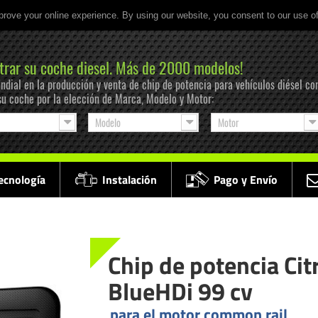
prove your online experience. By using our website, you consent to our use o
trar su coche diesel. Más de 2000 modelos!
ndial en la producción y venta de chip de potencia para vehículos diésel co
su coche por la elección de Marca, Modelo y Motor:
Modelo
Motor
ecnología
Instalación
Pago y Envío
Chip de potencia Cit
BlueHDi 99 cv
para el motor common rail