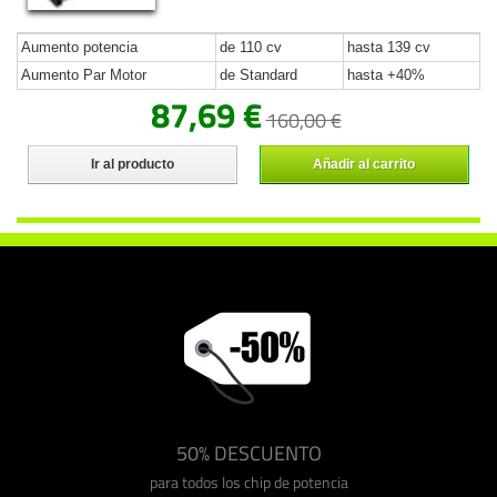
Aumento potencia
de 110 cv
hasta 139 cv
Aumento Par Motor
de Standard
hasta +40%
87,69 €
160,00 €
Ir al producto
Añadir al carrito
50% DESCUENTO
para todos los chip de potencia