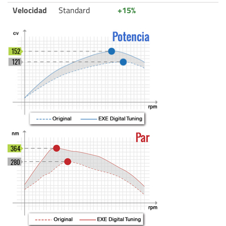
Velocidad
Standard
+15%
152
121
364
280