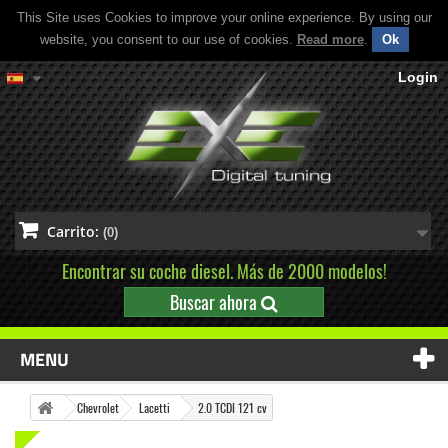
This Site uses Cookies to improve your online experience. By using our
website, you consent to our use of cookies.
Read more
.
Ok
Login
Carrito:
(0)
Encontrar su coche diesel. Más de 2000 modelos!
Buscar ahora
MENU
Chevrolet
Lacetti
2.0 TCDI 121 cv