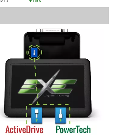
dard
+15%