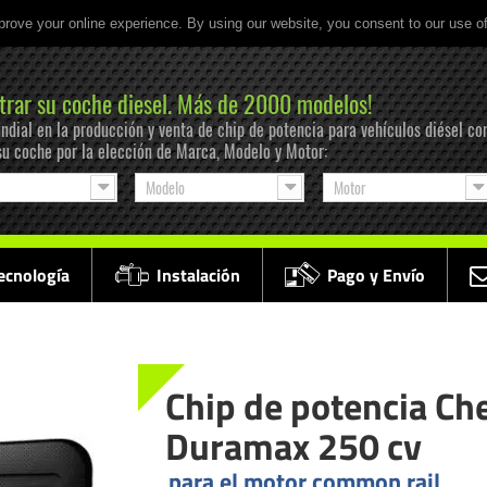
prove your online experience. By using our website, you consent to our use o
trar su coche diesel. Más de 2000 modelos!
ndial en la producción y venta de chip de potencia para vehículos diésel co
su coche por la elección de Marca, Modelo y Motor:
Modelo
Motor
ecnología
Instalación
Pago y Envío
Chip de potencia Ch
Duramax 250 cv
para el motor common rail