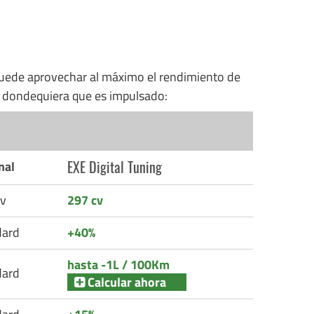
uede aprovechar al máximo el rendimiento de
n dondequiera que es impulsado:
EXE Digital Tuning
nal
v
297 cv
dard
+40%
hasta -1L / 100Km
dard
Calcular ahora