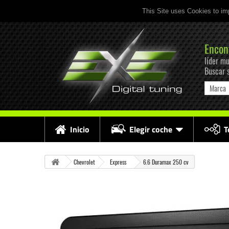
This Site uses Cookies to im
Encon
líder mu
Buscar 
Marca
Inicio
Elegir coche
T
Chevrolet
Express
6.6 Duramax 250 cv