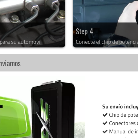
Step 4
 para su automóvil
Conecte el chip de potenci
enviamos
Su envío inclu
Chip de pote
Conectores o
Manual de in