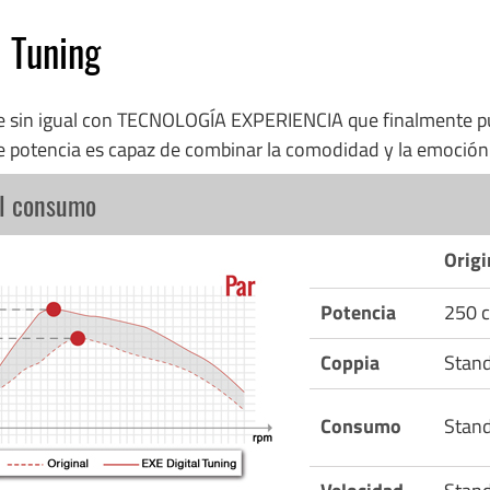
l Tuning
re sin igual con TECNOLOGÍA EXPERIENCIA que finalmente p
e potencia es capaz de combinar la comodidad y la emoció
el consumo
Origi
Potencia
250 c
Coppia
Stan
Consumo
Stan