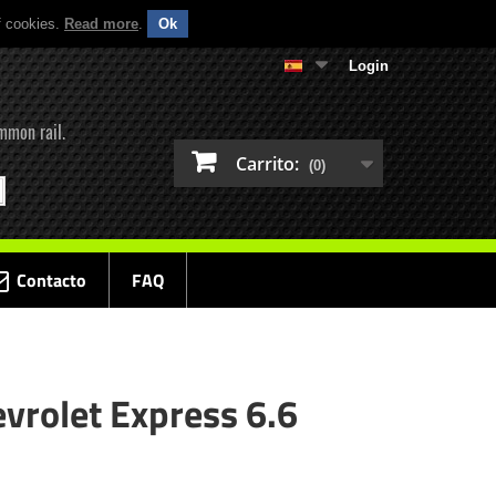
f cookies.
Read more
.
Ok
Login
mmon rail.
Carrito:
(0)
Contacto
FAQ
evrolet Express 6.6