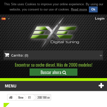
This Site uses Cookies to improve your online experience. By using our
website, you consent to our use of cookies.
Read more
.
Ok
Login
Carrito:
(0)
Encontrar su coche diesel. Más de 2000 modelos!
Buscar ahora
MENU
Bmw
X1
20D 190 cv