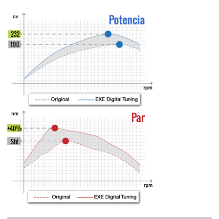
232
190
+40%
Std.