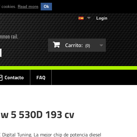
f cookies.
Read more
.
Ok
Login
mmon rail.
Carrito:
(0)
Contacto
FAQ
mw 5 530D 193 cv
igital Tuning. La mejor chip de potencia diesel