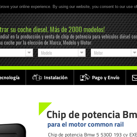
prove your online experience. By using our website, you consent to our use o
trar su coche diesel. Más de 2000 modelos!
ndial en la producción y venta de chip de potencia para vehículos diésel co
su coche por la elección de Marca, Modelo y Motor:
Modelo
Motor
ecnología
Instalación
Pago y Envío
Chip de potencia B
para el motor common rail
Chip de potencia Bmw 5 530D 193 cv EXE D