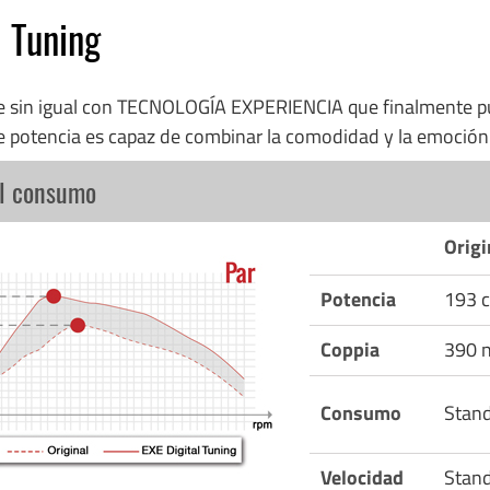
l Tuning
re sin igual con TECNOLOGÍA EXPERIENCIA que finalmente p
e potencia es capaz de combinar la comodidad y la emoció
el consumo
Origi
Potencia
193 c
Coppia
390 
Consumo
Stan
Velocidad
Stan