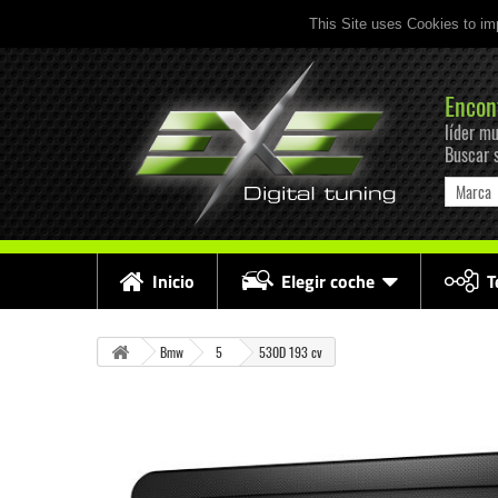
This Site uses Cookies to im
Encon
líder mu
Buscar 
Marca
Inicio
Elegir coche
T
Bmw
5
530D 193 cv