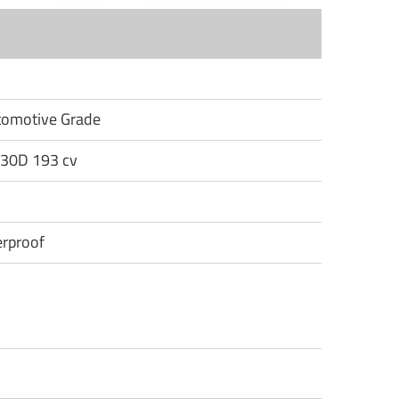
utomotive Grade
530D 193 cv
rproof