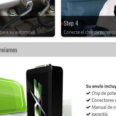
Step 4
 para su automóvil
Conecte el chip de potenci
enviamos
Su envío inclu
Chip de pote
Conectores o
Manual de in
garantía