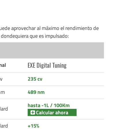
uede aprovechar al máximo el rendimiento de
n dondequiera que es impulsado:
EXE Digital Tuning
nal
v
235 cv
nm
489 nm
hasta -1L / 100Km
dard
Calcular ahora
dard
+15%