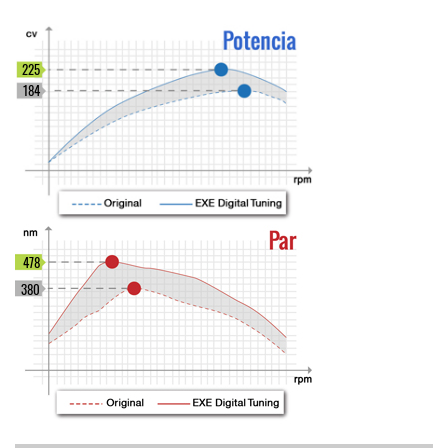
225
184
478
380