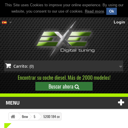
This Site uses Cookies to improve your online experience. By using our
website, you consent to our use of cookies.
Read more
.
Ok
Login
Carrito:
(0)
Encontrar su coche diesel. Más de 2000 modelos!
Buscar ahora
MENU
Bmw
5
520D 184 cv