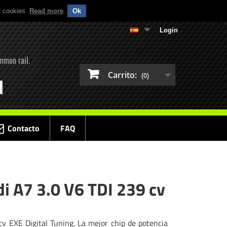
f cookies.
Read more
.
Ok
Login
mmon rail.
Carrito:
(0)
Contacto
FAQ
i A7 3.0 V6 TDI 239 cv
v EXE Digital Tuning. La mejor chip de potencia