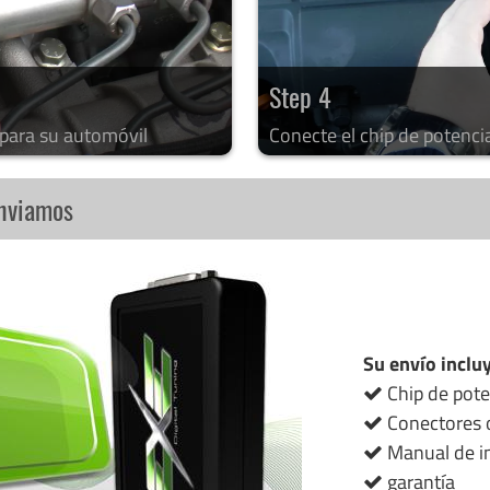
Step 4
 para su automóvil
Conecte el chip de potenci
enviamos
Su envío inclu
Chip de pote
Conectores o
Manual de in
garantía