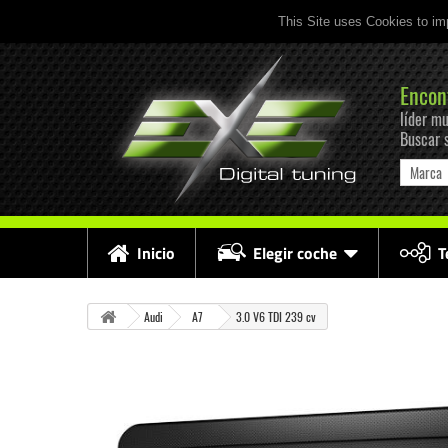
This Site uses Cookies to im
Encon
líder mu
Buscar 
Marca
Inicio
Elegir coche
T
Audi
A7
3.0 V6 TDI 239 cv