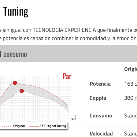
l Tuning
re sin igual con TECNOLOGÍA EXPERIENCIA que finalmente p
e potencia es capaz de combinar la comodidad y la emoció
el consumo
Origi
Potencia
163 c
Coppia
380 
Consumo
Stan
Velocidad
Stan