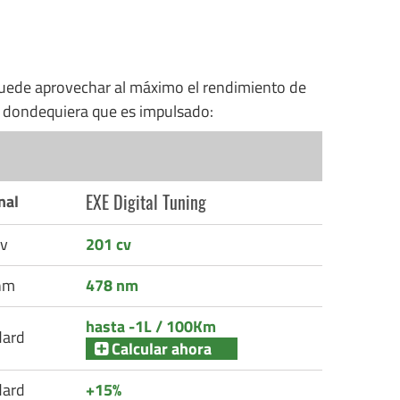
uede aprovechar al máximo el rendimiento de
n dondequiera que es impulsado:
EXE Digital Tuning
nal
v
201 cv
nm
478 nm
hasta -1L / 100Km
dard
Calcular ahora
dard
+15%