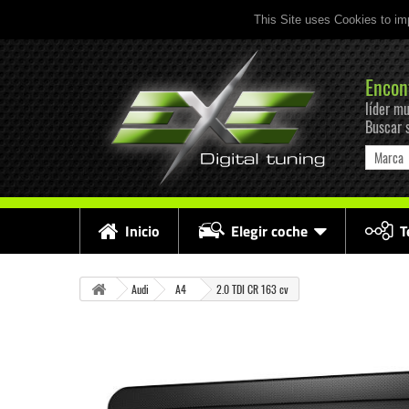
This Site uses Cookies to im
Encon
líder mu
Buscar 
Marca
Inicio
Elegir coche
T
Audi
A4
2.0 TDI CR 163 cv