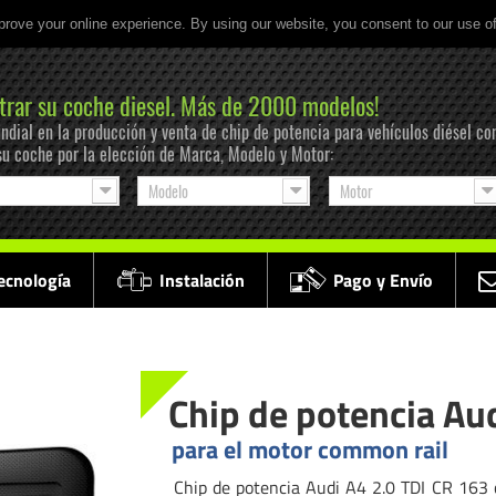
prove your online experience. By using our website, you consent to our use o
trar su coche diesel. Más de 2000 modelos!
ndial en la producción y venta de chip de potencia para vehículos diésel co
su coche por la elección de Marca, Modelo y Motor:
Modelo
Motor
ecnología
Instalación
Pago y Envío
Chip de potencia Aud
para el motor common rail
Chip de potencia Audi A4 2.0 TDI CR 163 c