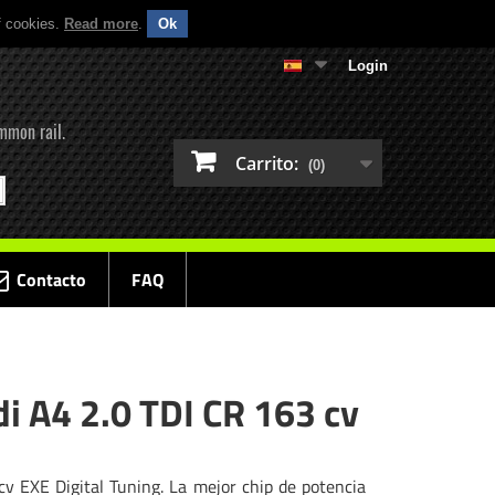
f cookies.
Read more
.
Ok
Login
mmon rail.
Carrito:
(0)
Contacto
FAQ
i A4 2.0 TDI CR 163 cv
v EXE Digital Tuning. La mejor chip de potencia