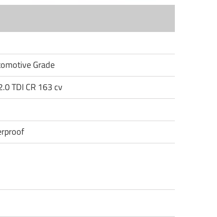
utomotive Grade
2.0 TDI CR 163 cv
rproof