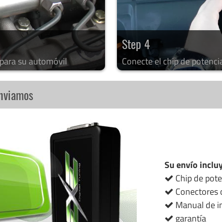
Step 4
 para su automóvil
Conecte el chip de potenci
enviamos
Su envío inclu
Chip de pote
Conectores o
Manual de in
garantía