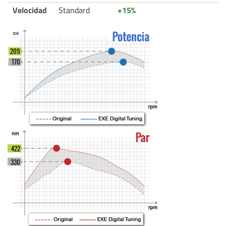
Velocidad
Standard
+15%
209
170
422
330