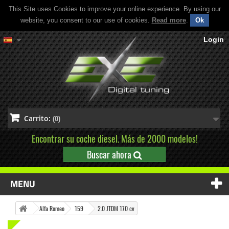
This Site uses Cookies to improve your online experience. By using our
website, you consent to our use of cookies.
Read more
.
Ok
Login
Carrito:
(0)
Encontrar su coche diesel. Más de 2000 modelos!
Buscar ahora
MENU
Alfa Romeo
159
2.0 JTDM 170 cv