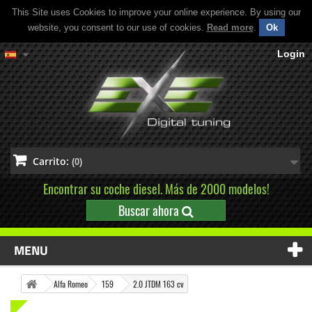
This Site uses Cookies to improve your online experience. By using our
website, you consent to our use of cookies.
Read more
.
Ok
Login
Carrito:
(0)
Encontrar su coche diesel. Más de 2000 modelos!
Buscar ahora
MENU
Alfa Romeo
159
2.0 JTDM 163 cv