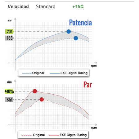
Velocidad
Standard
+15%
201
163
+40%
Std.